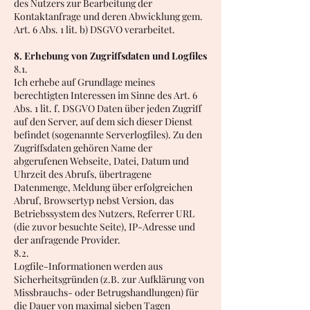
des Nutzers zur Bearbeitung der
Kontaktanfrage und deren Abwicklung gem.
Art. 6 Abs. 1 lit. b) DSGVO verarbeitet.
8. Erhebung von Zugriffsdaten und Logfiles
8.1.
Ich erhebe auf Grundlage meines
berechtigten Interessen im Sinne des Art. 6
Abs. 1 lit. f. DSGVO Daten über jeden Zugriff
auf den Server, auf dem sich dieser Dienst
befindet (sogenannte Serverlogfiles). Zu den
Zugriffsdaten gehören Name der
abgerufenen Webseite, Datei, Datum und
Uhrzeit des Abrufs, übertragene
Datenmenge, Meldung über erfolgreichen
Abruf, Browsertyp nebst Version, das
Betriebssystem des Nutzers, Referrer URL
(die zuvor besuchte Seite), IP-Adresse und
der anfragende Provider.
8.2.
Logfile-Informationen werden aus
Sicherheitsgründen (z.B. zur Aufklärung von
Missbrauchs- oder Betrugshandlungen) für
die Dauer von maximal sieben Tagen